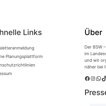
hnelle Links
Über
Der BSW – 
letteranmeldung
im Landes
rne Planungsplattform
und wir or
nschutzrichtlinien
näher bei 
essum
Facebook
Instagram
WhatsApp
TikTok
Press